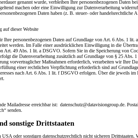
cherdauer genannt wurde, verbleiben Ihre personenbezogenen Daten bei 
 geltend machen oder eine Einwilligung zur Datenverarbeitung widerruf
personenbezogenen Daten haben (z. B. steuer- oder handelsrechtliche A
 auf dieser Website
 wir Ihre personenbezogenen Daten auf Grundlage von Art. 6 Abs. 1 li
tet werden. Im Falle einer ausdrücklichen Einwilligung in die Übert
on Art. 49 Abs. 1 lit. a DSGVO. Sofern Sie in die Speicherung von Coo
 erfolgt die Datenverarbeitung zusätzlich auf Grundlage von § 25 Abs. 
rung vorvertraglicher Maßnahmen erforderlich, verarbeiten wir Ihre Date
füllung einer rechtlichen Verpflichtung erforderlich sind auf Grundlag
eresses nach Art. 6 Abs. 1 lit. f DSGVO erfolgen. Über die jeweils im
rt.
de Mailadresse erreichbar ist: datenschutz@datavisiongroup.de. Postali
ch“ senden.
d sonstige Drittstaaten
SA oder sonstigen datenschutzrechtlich nicht sicheren Drittstaaten. W