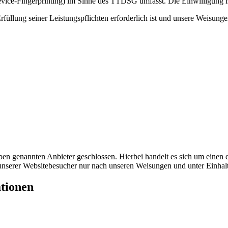
vice-Fingerprinting) im Sinne des TTDSG umfasst. Die Einwilligung ist
rfüllung seiner Leistungspflichten erforderlich ist und unsere Weisung
en genannten Anbieter geschlossen. Hierbei handelt es sich um einen 
n unserer Websitebesucher nur nach unseren Weisungen und unter Einha
ationen