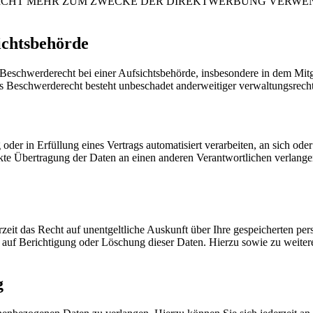
ICHT MEHR ZUM ZWECKE DER DIREKTWERBUNG VERWEND
ichtsbehörde
eschwerderecht bei einer Aufsichtsbehörde, insbesondere in dem Mitgl
s Beschwerderecht besteht unbeschadet anderweitiger verwaltungsrechtl
oder in Erfüllung eines Vertrags automatisiert verarbeiten, an sich ode
te Übertragung der Daten an einen anderen Verantwortlichen verlangen, 
eit das Recht auf unentgeltliche Auskunft über Ihre gespeicherten p
 auf Berichtigung oder Löschung dieser Daten. Hierzu sowie zu wei
g