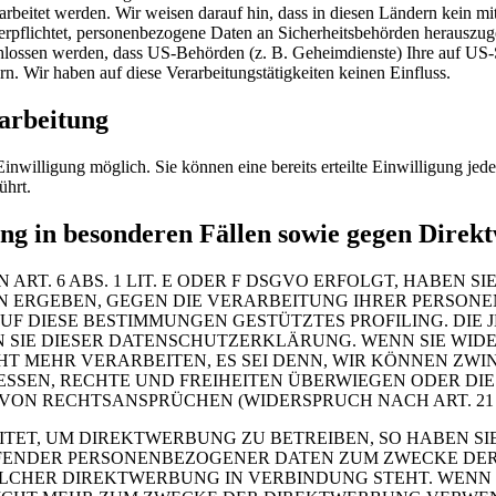
rarbeitet werden. Wir weisen darauf hin, dass in diesen Ländern kein m
rpflichtet, personenbezogene Daten an Sicherheitsbehörden herauszuge
chlossen werden, dass US-Behörden (z. B. Geheimdienste) Ihre auf US-
 Wir haben auf diese Verarbeitungstätigkeiten keinen Einfluss.
arbeitung
inwilligung möglich. Sie können eine bereits erteilte Einwilligung jede
ührt.
ng in besonderen Fällen sowie gegen Dire
. 6 ABS. 1 LIT. E ODER F DSGVO ERFOLGT, HABEN SIE
ION ERGEBEN, GEGEN DIE VERARBEITUNG IHRER PERSO
AUF DIESE BESTIMMUNGEN GESTÜTZTES PROFILING. DIE
 SIE DIESER DATENSCHUTZERKLÄRUNG. WENN SIE WID
HT MEHR VERARBEITEN, ES SEI DENN, WIR KÖNNEN Z
RESSEN, RECHTE UND FREIHEITEN ÜBERWIEGEN ODER DI
N RECHTSANSPRÜCHEN (WIDERSPRUCH NACH ART. 21 A
T, UM DIREKTWERBUNG ZU BETREIBEN, SO HABEN SIE 
FFENDER PERSONENBEZOGENER DATEN ZUM ZWECKE DE
 SOLCHER DIREKTWERBUNG IN VERBINDUNG STEHT. WENN